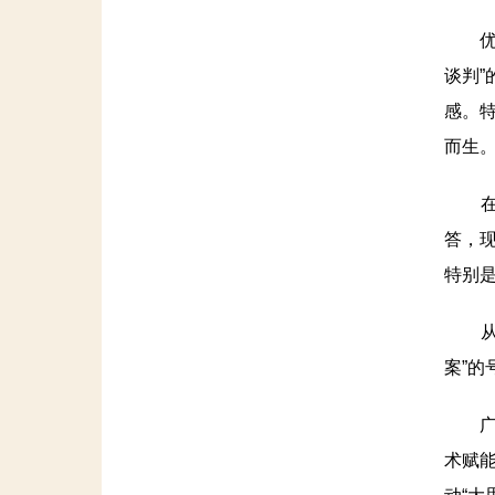
优化
谈判
感。
而生
在活
答，
特别是
从肃
案”的
广州
术赋