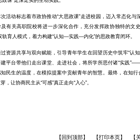
思政课”走深走实的生动实践。
活动标志着市政协推动“大思政课”走进校园，迈入常态化与
学及有关高职院校将进一步深化合作，充分发挥政协独特的文史
双轨育人模式，着力构建“认知—实践—内化”的思政教育闭环。
资源共享与双向赋能，引导青年学生在回望历史中筑牢“认知
搭建平台带他们走出课堂、走进社会，将所学所思付诸“实践”—
感知民生的温度，在模拟提案中贡献青年的智慧。最终，在知行合
芽，让协商民主从“可感”真正走向“入心”。
【回到顶部】
【打印本页】
【