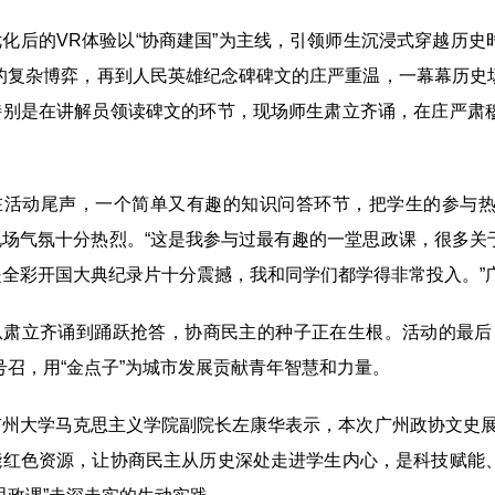
后的VR体验以“协商建国”为主线，引领师生沉浸式穿越历史时
”的复杂博弈，再到人民英雄纪念碑碑文的庄严重温，一幕幕历史
特别是在讲解员领读碑文的环节，现场师生肃立齐诵，在庄严肃
。
动尾声，一个简单又有趣的知识问答环节，把学生的参与热
现场气氛十分热烈。“这是我参与过最有趣的一堂思政课，很多关
全彩开国大典纪录片十分震撼，我和同学们都学得非常投入。”广
立齐诵到踊跃抢答，协商民主的种子正在生根。活动的最后，
号召，用“金点子”为城市发展贡献青年智慧和力量。
大学马克思主义学院副院长左康华表示，本次广州政协文史展
能红色资源，让协商民主从历史深处走进学生内心，是科技赋能