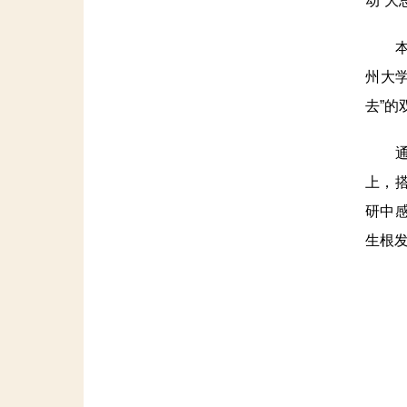
动“大
本次
州大
去”的
通过
上，
研中
生根发