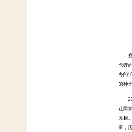
党史
念碑的
办的
的种
20
让同
亮相
富，