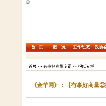
首 页
概 况
工作动态
政协
首页
->
有事好商量专题
->
报纸专栏
《金羊网》：【有事好商量②