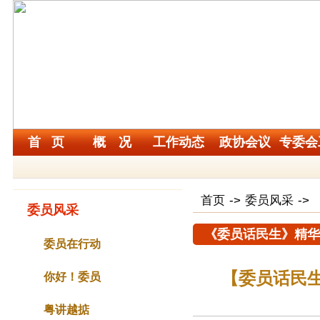
首 页
概 况
工作动态
政协会议
专委会
首页
->
委员风采
->
委员风采
《委员话民生》精华
委员在行动
【委员话民
你好！委员
粤讲越掂