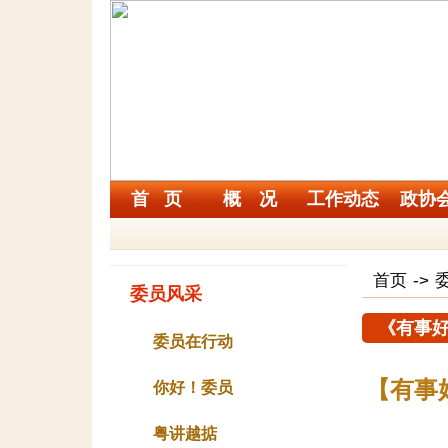
首 页
概 况
工作动态
政协
首页
->
委员风采
《有事
委员在行动
【有事
你好！委员
粤讲越掂