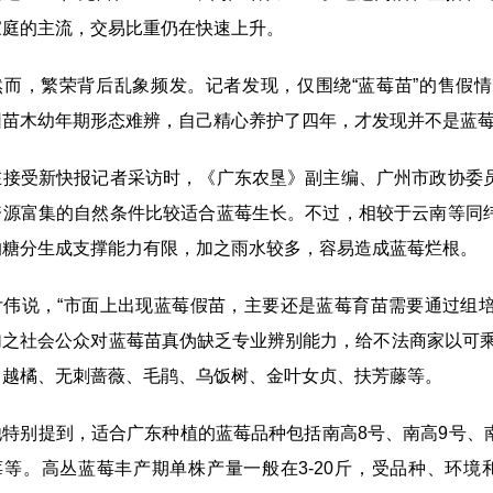
家庭的主流，交易比重仍在快速上升。
，繁荣背后乱象频发。记者发现，仅围绕“蓝莓苗”的售假情
因苗木幼年期形态难辨，自己精心养护了四年，才发现并不是蓝
受新快报记者采访时，《广东农垦》副主编、广州市政协委员
资源富集的自然条件比较适合蓝莓生长。不过，相较于云南等同
的糖分生成支撑能力有限，加之雨水较多，容易造成蓝莓烂根。
说，“市面上出现蓝莓假苗，主要还是蓝莓育苗需要通过组培
加之社会公众对蓝莓苗真伪缺乏专业辨别能力，给不法商家以可乘
、越橘、无刺蔷薇、毛鹃、乌饭树、金叶女贞、扶芳藤等。
别提到，适合广东种植的蓝莓品种包括南高8号、南高9号、
等。高丛蓝莓丰产期单株产量一般在3-20斤，受品种、环境和