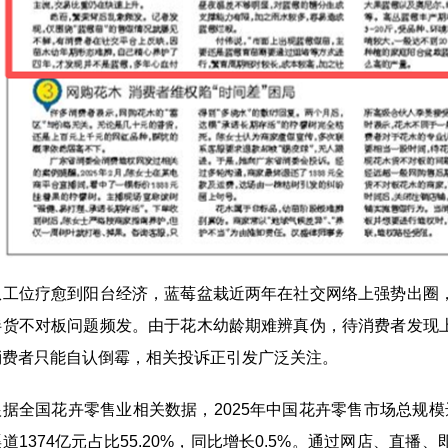
位疗愈到阳台经济，蓝莓盆栽近两年在社交网络上强势出圈，
伴货不对板问题频发。由于花木幼龄期难辨真伪，待消费者发现
消费者只能自认倒霉，相关投诉正引发广泛关注。
国花卉零售业相关数据，2025年中国花卉零售市场总规模达到2
道1374亿元占比55.20%，同比增长0.5%。通过网店、直