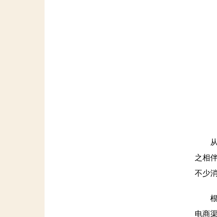
从工
之相
不少
根据全
电商渠