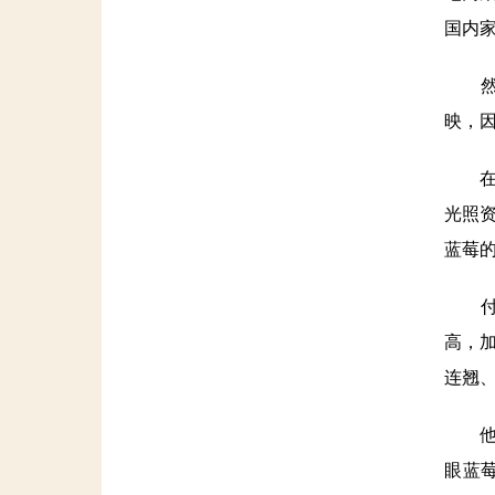
国内
然而
映，
在接
光照
蓝莓
付伟
高，
连翘
他特
眼蓝莓