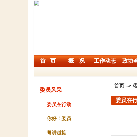
首 页
概 况
工作动态
政协
首页
->
委员风采
委员在
委员在行动
你好！委员
粤讲越掂