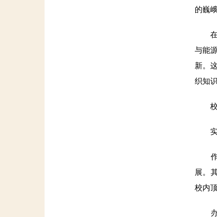
的巍
在港科
与能
新。
织知
校长
实验
作为
展。其
校内
办学