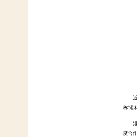
近日
称“港
港科
度合