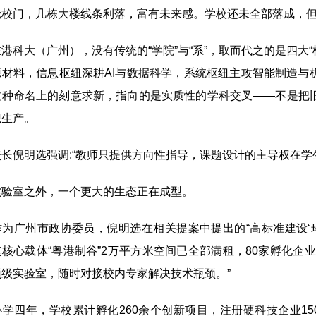
峨校门，几栋大楼线条利落，富有未来感。学校还未全部落成，
大（广州），没有传统的“学院”与“系”，取而代之的是四大“枢
源材料，信息枢纽深耕AI与数据科学，系统枢纽主攻智能制造与
这种命名上的刻意求新，指向的是实质性的学科交叉——不是把
识生产。
倪明选强调:“教师只提供方向性指导，课题设计的主导权在学
室之外，一个更大的生态正在成型。
广州市政协委员，倪明选在相关提案中提出的“高标准建设‘环
核心载体“粤港制谷”2万平方米空间已全部满租，80家孵化企
顶级实验室，随时对接校内专家解决技术瓶颈。”
四年，学校累计孵化260余个创新项目，注册硬科技企业150