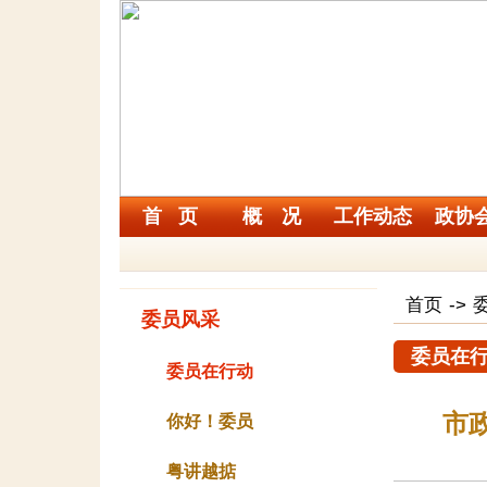
首 页
概 况
工作动态
政协
首页
->
委员风采
委员在
委员在行动
市
你好！委员
粤讲越掂