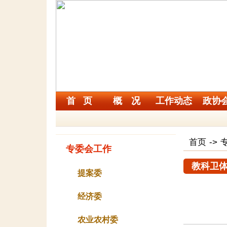
首 页
概 况
工作动态
政协
首页
->
专委会工作
教科卫
提案委
经济委
农业农村委