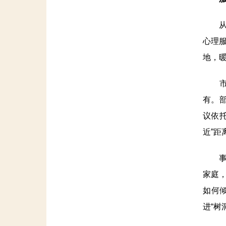
从顶
心理
地，
市政
有。
议依
近”距
事实
家庭，
如何
进“树