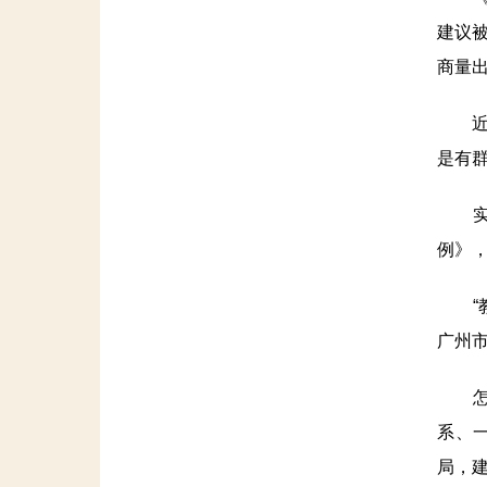
建议
商量
近年
是有
实际
例》
“教
广州
怎么
系、
局，