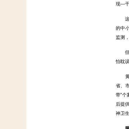
现—
这个
的中
监测
但在
怕耽
黄埔
省、
带”
后提
神卫