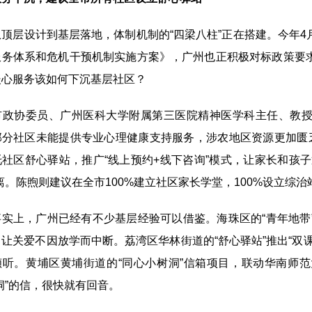
层设计到基层落地，体制机制的“四梁八柱”正在搭建。今年4
服务体系和危机干预机制实施方案》，广州也正积极对标政策要
暖心服务该如何下沉基层社区？
协委员、广州医科大学附属第三医院精神医学科主任、教授
部分社区未能提供专业心理健康支持服务，涉农地区资源更加匮乏
托社区舒心驿站，推广“线上预约+线下咨询”模式，让家长和孩
离。陈煦则建议在全市100%建立社区家长学堂，100%设立综
上，广州已经有不少基层经验可以借鉴。海珠区的“青年地带”
让关爱不因放学而中断。荔湾区华林街道的“舒心驿站”推出“双
倾听。黄埔区黄埔街道的“同心小树洞”信箱项目，联动华南师范
洞”的信，很快就有回音。