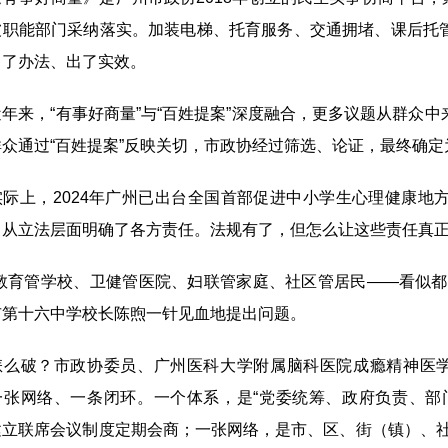
被职能部门采纳落实。加装电梯、托育服务、交通拥堵、课后托
出了办法、出了实效。
来，“有事好商量”与“百姓提案”深度融合，更多议题从群众中
群众通过“百姓提案”反映关切，市政协经过筛选、论证，最终确
上，2024年广州已出台全国首部促进中小学生心理健康地
，从立法层面明确了各方责任。法规有了，但怎么让这些责任真正
育管学校、卫健管医院、妇联管家庭、社区管居民——看似都
市第十六中学校长陈煦一针见血地提出问题。
破？市政协委员、广州医科大学附属脑科医院成瘾精神医学科
一张网络、一条闭环。一个体系，是“党委统筹、政府负责、部
建立联席会议制度定期会商；一张网络，是市、区、街（镇）、社