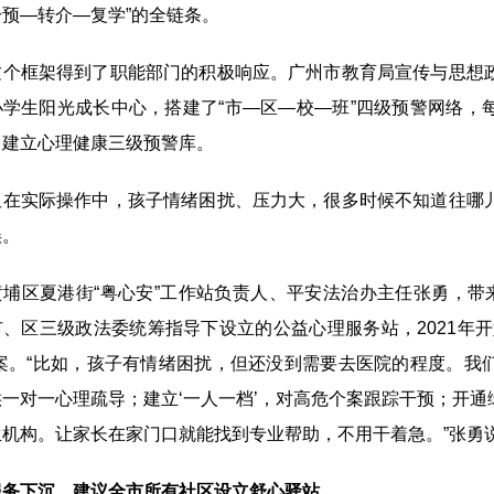
干预—转介—复学”的全链条。
框架得到了职能部门的积极响应。广州市教育局宣传与思想政
小学生阳光成长中心，搭建了“市—区—校—班”四级预警网络，
，建立心理健康三级预警库。
实际操作中，孩子情绪困扰、压力大，很多时候不知道往哪儿
误。
区夏港街“粤心安”工作站负责人、平安法治办主任张勇，带来
市、区三级政法委统筹指导下设立的公益心理服务站，2021年
个案。“比如，孩子有情绪困扰，但还没到需要去医院的程度。我
供一对一心理疏导；建立‘一人一档’，对高危个案跟踪干预；开
生机构。让家长在家门口就能找到专业帮助，不用干着急。”张勇
服务下沉，建议全市所有社区设立舒心驿站