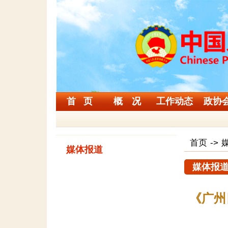
首 页
概 况
工作动态
政协
首页
->
媒体报道
媒体报
《广州