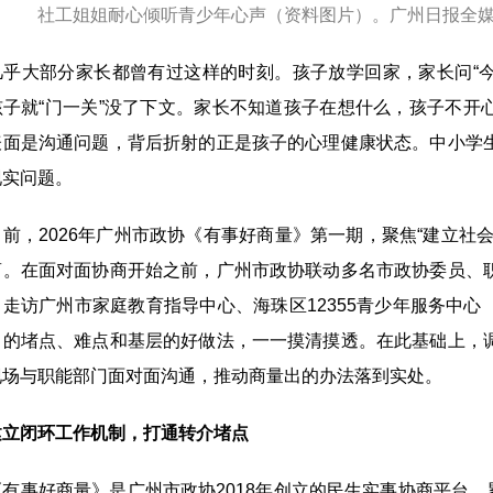
社工姐姐耐心倾听青少年心声（资料图片）。广州日报全媒
大部分家长都曾有过这样的时刻。孩子放学回家，家长问“今天
孩子就“门一关”没了下文。家长不知道孩子在想什么，孩子不开
表面是沟通问题，背后折射的正是孩子的心理健康状态。中小学
现实问题。
，2026年广州市政协《有事好商量》第一期，聚焦“建立社会
商。在面对面协商开始之前，广州市政协联动多名市政协委员、
，走访广州市家庭教育指导中心、海珠区12355青少年服务中
中的堵点、难点和基层的好做法，一一摸清摸透。在此基础上，
现场与职能部门面对面沟通，推动商量出的办法落到实处。
建立闭环工作机制，打通转介堵点
事好商量》是广州市政协2018年创立的民生实事协商平台，累