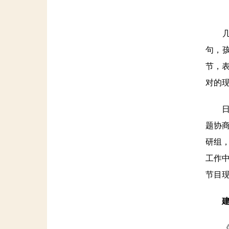
几乎
句，
节，
对的
日前
题协
研组
工作
节目
《有