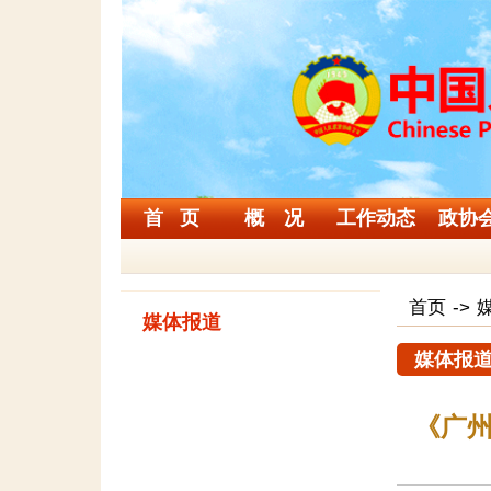
首 页
概 况
工作动态
政协
首页
->
媒体报道
媒体报
《广州