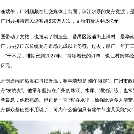
端午，广州频频在社交媒体上出圈，珠江水系的龙舟竞渡，是其
广州共接待市民游客超630万人次，文旅消费达44.5亿元。
带动了文旅，也拉动了制造业。番禺区洛浦街上漖村，是华南
船厂，占据广东传统龙舟市场九成以上份额。过去，船厂一年开工
：“干不完，排期已到2027年。”持续增长的订单，也让村集体
破亿元。
制造端的热度在持续升温，赛事端却是“端午限定”。广州市政
舟“发烧友”。他常年坚持在广州的珠江、水库、湖泊训练，也常
的弯最急，他都熟悉。但正是一直“泡”在水里，徐强比更多人清
舟群众基础更不用说了，可为什么偏偏只有端午节这几天能“火”