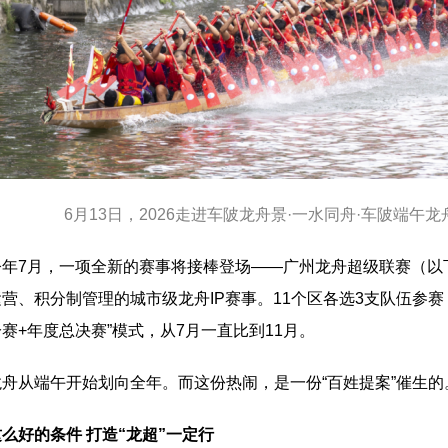
6月13日，2026走进车陂龙舟景·一水同舟·车陂端午
7月，一项全新的赛事将接棒登场——广州龙舟超级联赛（以下
营、积分制管理的城市级龙舟IP赛事。11个区各选3支队伍参
赛+年度总决赛”模式，从7月一直比到11月。
从端午开始划向全年。而这份热闹，是一份“百姓提案”催生的
这么好的条件 打造“龙超”一定行