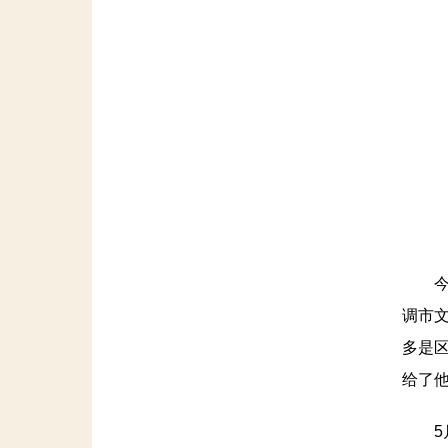
今年
调市
多是
给了
5月1