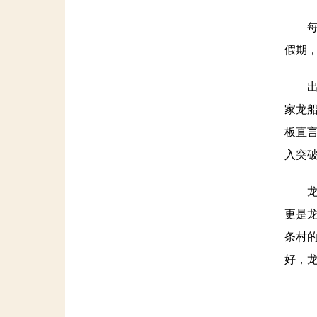
每逢
假期，
出圈
家龙
板直言
入突
龙舟
更是龙
条村
好，龙