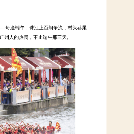
—每逢端午，珠江上百舸争流，村头巷尾
但广州人的热闹，不止端午那三天。