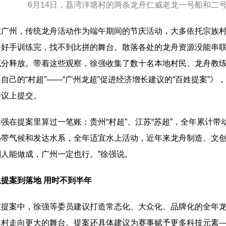
6月14日，荔湾泮塘村的两条龙舟仁威老龙一号船和二
州，传统龙舟活动作为端午期间的节庆活动，大多依托宗族村
舟好手训练完，找不到比拼的舞台。散落各处的龙舟资源没能串
充分释放。带着这些观察，徐强收集了数十名本地村民、龙舟教
自己的“村超”——“广州龙超”促进经济增长建议的“百姓提案”
会议上提交。
在提案里算过一笔账：贵州“村超”、江苏“苏超”，全年累计带
热带气候和发达水系，全年适宜水上活动，近年来龙舟制造、文创
别人能做成，广州一定也行。”徐强说。
从提案到落地 用时不到半年
案中，徐强等委员建议打造常态化、大众化、品牌化的全年龙
中村走向更大的舞台。提案还具体建议为赛事赋予更多科技元素—