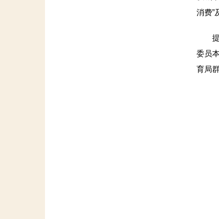
消费
提案
委员
育局