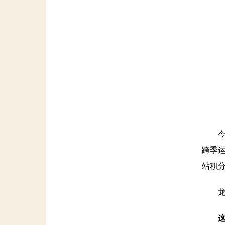
今年
跨季运
站积分
龙舟