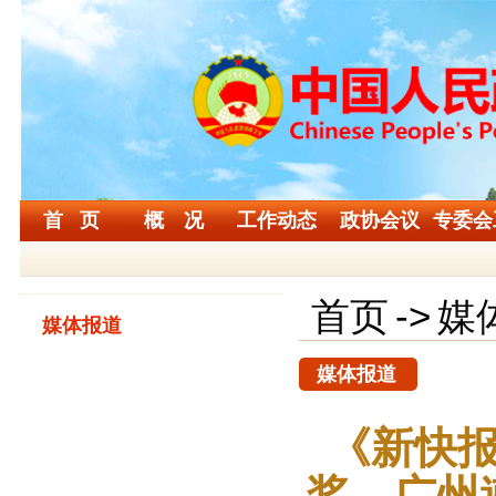
首 页
概 况
工作动态
政协会议
专委会
首页
->
媒
媒体报道
媒体报道
《新快报
桨，广州