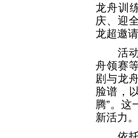
龙舟训
庆、迎全
龙超邀请
活动当
舟领赛
剧与龙
脸谱，以
腾”。这
新活力
依托鸦