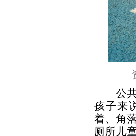
公共场
孩子来
着、角
厕所儿