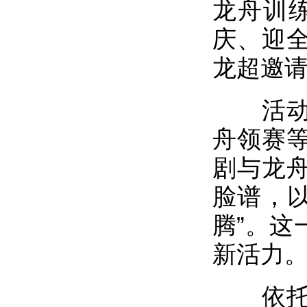
龙舟训
庆、迎全
龙超邀请
活动当
舟领赛
剧与龙
脸谱，以
腾”。这
新活力
依托鸦