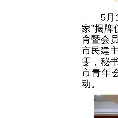
5月1
家”揭牌
育暨会
市民建
雯，秘
市青年
动。