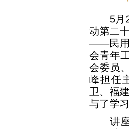
5月29
动第二十
——民用
会青年
会委员
峰担任
卫、福建
与了学
讲座内