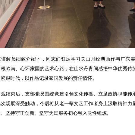
解员细致介绍下，同志们驻足学习关山月经典画作与广东美
扎根岭南、心怀家国的艺术心路，在山水丹青间感悟中华优秀传
、紧跟时代，以作品记录家国发展的责任情怀。
结束后，支部党员围绕党建引领文化传播、立足政协职能传承
此次观展深受触动，今后将从老一辈文艺工作者身上汲取精神力
信、坚持守正创新、坚守为民服务初心融入党性锤炼。