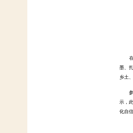
在讲
墨、
乡土
参观
示，
化自