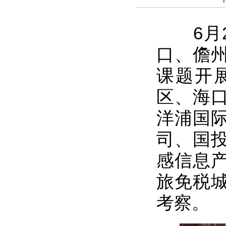
6月2
口、儋
课题开
区、海
洋浦国
司、国
感信息
旅免税
考察。