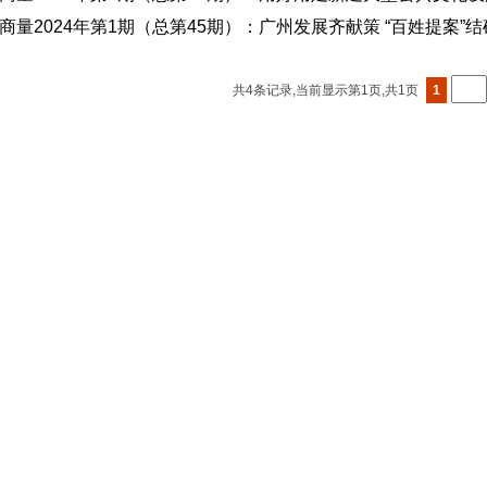
商量2024年第1期（总第45期）：广州发展齐献策 “百姓提案”
共4条记录,当前显示第
1
页,共1页
1