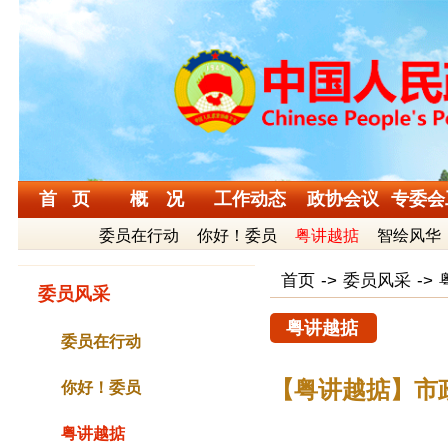
首 页
概 况
工作动态
政协会议
专委会
委员在行动
你好！委员
粤讲越掂
智绘风华
首页
->
委员风采
->
委员风采
粤讲越掂
委员在行动
【粤讲越掂】市
你好！委员
粤讲越掂