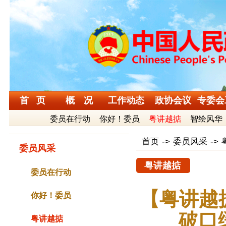
首 页
概 况
工作动态
政协会议
专委会
委员在行动
你好！委员
粤讲越掂
智绘风华
首页
->
委员风采
->
委员风采
粤讲越掂
委员在行动
【粤讲越
你好！委员
破口
粤讲越掂