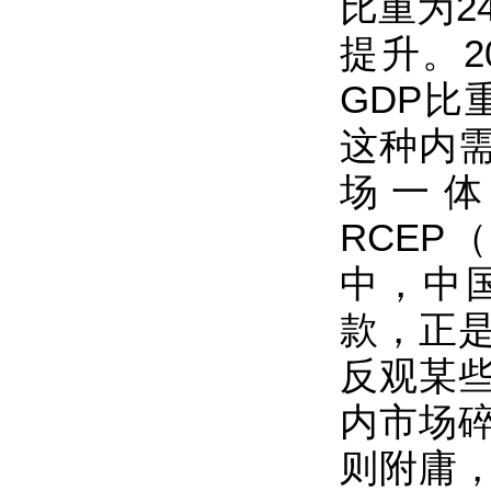
比重为2
提升。2
GDP比
这种内
场一
RCE
中，中
款，正
反观某
内市场
则附庸